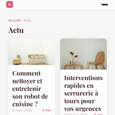
Accueil
› Actu
Actu
Comment
Interventions
nettoyer et
rapides en
entretenir
serrurerie à
son robot de
tours pour
cuisine ?
vos urgences
6 mars 2025
5 min
17 février 2026
6 min