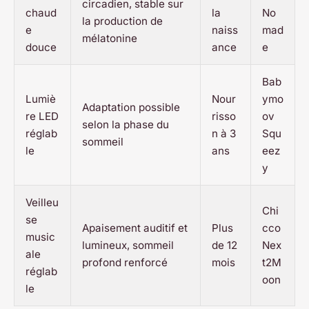
circadien, stable sur
chaud
la
No
la production de
e
naiss
mad
mélatonine
douce
ance
e
Bab
Lumiè
Nour
ymo
Adaptation possible
re LED
risso
ov
selon la phase du
réglab
n à 3
Squ
sommeil
le
ans
eez
y
Veilleu
Chi
se
Apaisement auditif et
Plus
cco
music
lumineux, sommeil
de 12
Nex
ale
profond renforcé
mois
t2M
réglab
oon
le