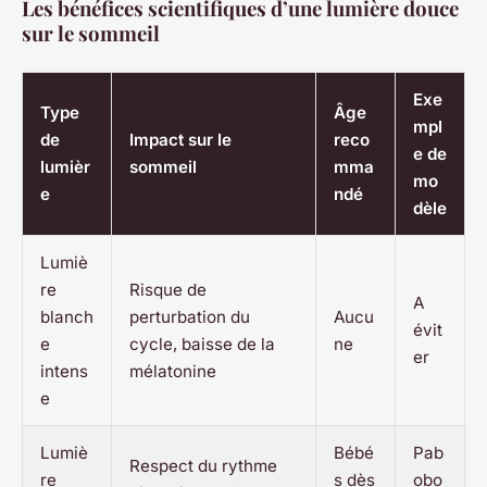
Les bénéfices scientifiques d’une lumière douce
sur le sommeil
Exe
Type
Âge
mpl
de
Impact sur le
reco
e de
lumièr
sommeil
mma
mo
e
ndé
dèle
Lumiè
re
Risque de
A
blanch
perturbation du
Aucu
évit
e
cycle, baisse de la
ne
er
intens
mélatonine
e
Lumiè
Bébé
Pab
Respect du rythme
re
s dès
obo