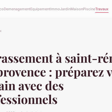
co
Demenagement
Equipement
Immo
Jardin
Maison
Piscine
Travaux
x
rassement à saint-r
rovence : préparez v
ain avec des
essionnels