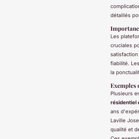
complicatio
détaillés p
Importance
Les platef
cruciales p
satisfactio
fiabilité. L
la ponctual
Exemples d
Plusieurs e
résidentiel
ans d'expér
Laville Jos
qualité et 
Ces exemple