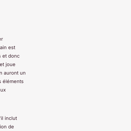
er
ain est
s et donc
et joue
n auront un
es éléments
aux
l inclut
tion de