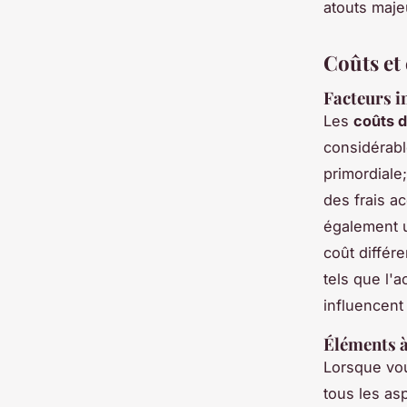
atouts majeu
Coûts et
Facteurs i
Les
coûts 
considérabl
primordiale
des frais a
également u
coût différ
tels que l'a
influencent 
Éléments à
Lorsque vo
tous les as