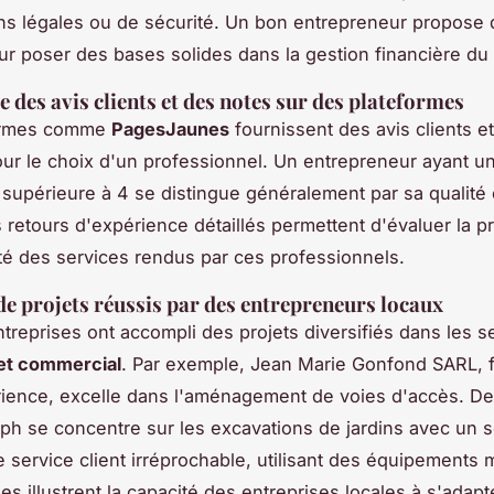
ns légales ou de sécurité. Un bon entrepreneur propose 
our poser des bases solides dans la gestion financière du 
 des avis clients et des notes sur des plateformes
ormes comme
PagesJaunes
fournissent des avis clients e
our le choix d'un professionnel. Un entrepreneur ayant u
n supérieure à 4 se distingue généralement par sa qualité 
es retours d'expérience détaillés permettent d'évaluer la p
ité des services rendus par ces professionnels.
e projets réussis par des entrepreneurs locaux
ntreprises ont accompli des projets diversifiés dans les s
 et commercial
. Par exemple, Jean Marie Gonfond SARL, f
ience, excelle dans l'aménagement de voies d'accès. De
eph se concentre sur les excavations de jardins avec un 
de service client irréprochable, utilisant des équipements
s illustrent la capacité des entreprises locales à s'adapt