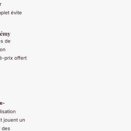
r
plet évite
Rémy
es de
non
-prix offert
e-
lisation
t jouent un
r des