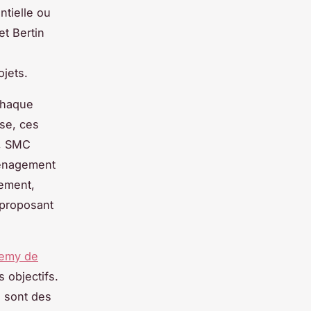
ntielle ou
t Bertin
ojets.
chaque
ase, ces
e, SMC
ménagement
sement,
, proposant
Remy de
 objectifs.
é sont des