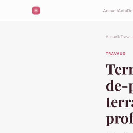
Accueil
Actu
De
Accueil
›
Travau
TRAVAUX
Ter
de-p
terr
prof