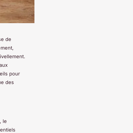
se de
ement,
ivellement.
 aux
eils pour
que des
 le
entiels