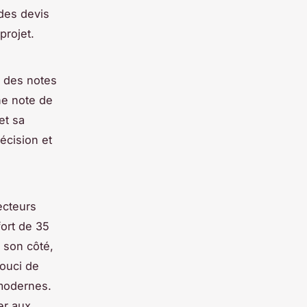
des devis
projet.
t des notes
ne note de
et sa
récision et
ecteurs
ort de 35
 son côté,
souci de
 modernes.
er aux