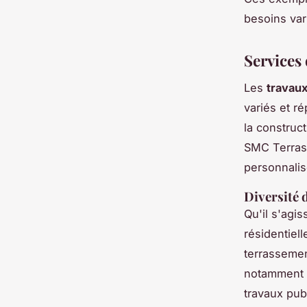
besoins vari
Services
Les
travau
variés et r
la construc
SMC Terrass
personnalis
Diversité 
Qu'il s'agi
résidentiell
terrasseme
notamment d
travaux pub