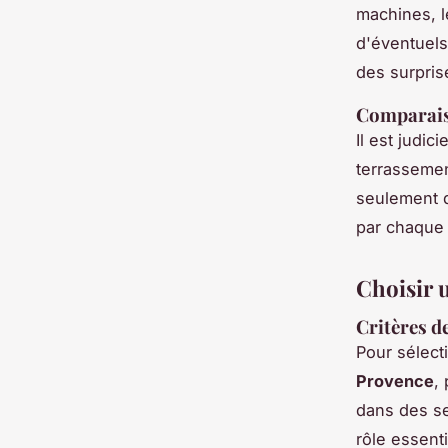
machines, l
d'éventuels
des surprise
Comparaiso
Il est judic
terrassemen
seulement de
par chaque
Choisir 
Critères d
Pour sélec
Provence
,
dans des se
rôle essenti