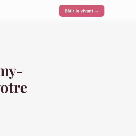
Bâtir le vivant →
émy-
otre