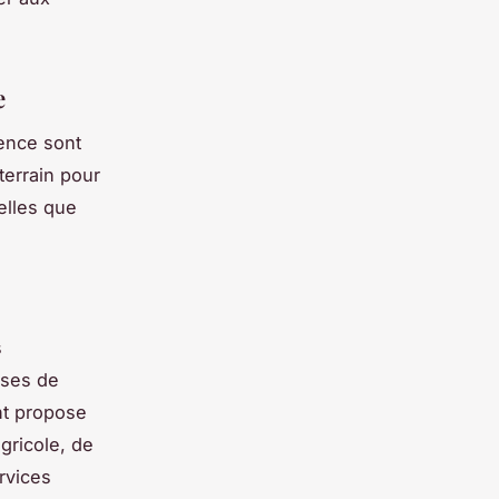
e
ence sont
terrain pour
elles que
s
ises de
nt propose
gricole, de
rvices