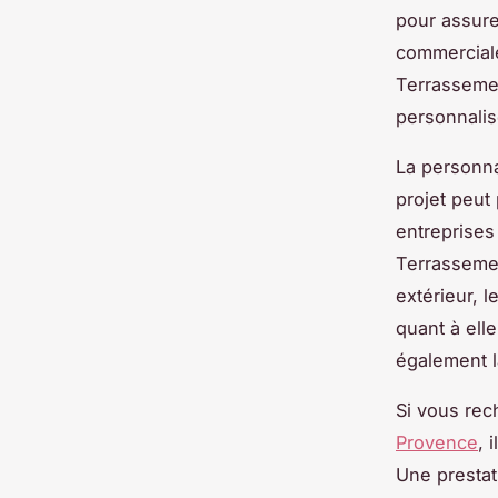
pour assurer
commerciale
Terrassemen
personnalis
La personna
projet peut
entreprises
Terrassemen
extérieur, l
quant à elle
également l
Si vous re
Provence
, 
Une prestat