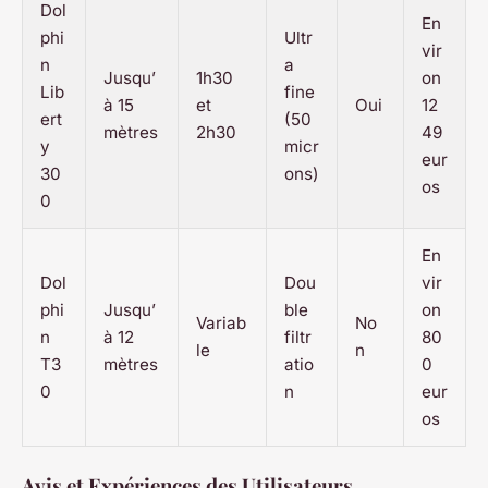
Dol
En
phi
Ultr
vir
n
a
Jusqu’
1h30
on
Lib
fine
à 15
et
Oui
12
ert
(50
mètres
2h30
49
y
micr
eur
30
ons)
os
0
En
Dol
Dou
vir
phi
Jusqu’
ble
on
Variab
No
n
à 12
filtr
80
le
n
T3
mètres
atio
0
0
n
eur
os
Avis et Expériences des Utilisateurs