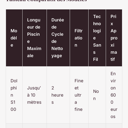
Tec
Pri
Longu
Durée
hno
x
eur de
de
Mo
Filtr
logi
Ap
Piscin
Cycle
dèl
atio
e
pro
e
de
e
n
San
xi
Maxim
Netto
s
ma
ale
yage
Fil
tif
En
Dol
Fine
vir
phi
Jusqu’
2
et
on
No
n
à 10
heure
ultr
60
n
S1
mètres
s
a
0
00
fine
eur
os