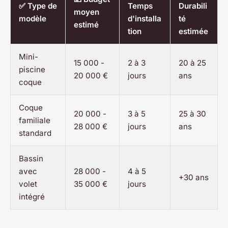
✅ Type de
Temps
Durabili
moyen
modèle
d'installa
té
estimé
tion
estimée
Mini-
15 000 -
2 à 3
20 à 25
piscine
20 000 €
jours
ans
coque
Coque
20 000 -
3 à 5
25 à 30
familiale
28 000 €
jours
ans
standard
Bassin
avec
28 000 -
4 à 5
+30 ans
volet
35 000 €
jours
intégré