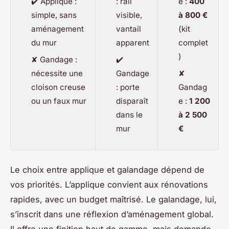
✔️ Applique :
: rail
e :
400
simple, sans
visible,
à 800 €
aménagement
vantail
(kit
du mur
apparent
complet
)
✘ Gandage :
✔️
nécessite une
Gandage
✘
cloison creuse
: porte
Gandag
ou un faux mur
disparaît
e :
1 200
dans le
à 2 500
mur
€
Le choix entre applique et galandage dépend de
vos priorités. L’applique convient aux rénovations
rapides, avec un budget maîtrisé. Le galandage, lui,
s’inscrit dans une réflexion d’aménagement global.
Il offre une finition haut de gamme, mais demande